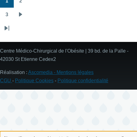
1
2
Pagination
Page
Page
3
Page
Page
suivante
Dernière
page
Centre Médico-Chirurgical de l'Obésite | 39 bd. de la Palle -
42030 St Etienne Cedex2
Réalisation :
Ascomedia -
Mentions légales
CGU
-
Politique Cookies
-
Politique confidentialité