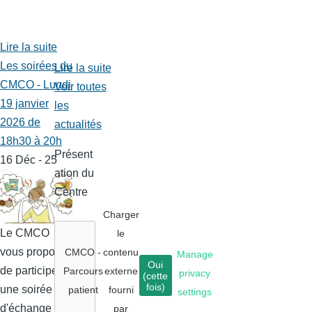
Lire la suite
Les soirées du
Lire la suite
CMCO - Lundi
Voir toutes
19 janvier
les
2026 de
actualités
18h30 à 20h
Présent
16 Déc - 25
ation du
Centre
Charger
Le CMCO
le
vous propose
CMCO -
contenu
Manage
Oui
de participer à
Parcours
externe
privacy
(cette
fois)
une soirée
patient
fourni
settings
d'échange
par