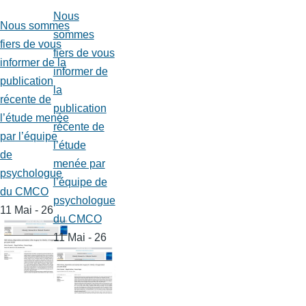
Nous
Nous sommes
sommes
fiers de vous
fiers de vous
informer de la
informer de
publication
la
récente de
publication
l’étude menée
récente de
par l’équipe
l’étude
de
menée par
psychologue
l’équipe de
du CMCO
psychologue
11 Mai - 26
du CMCO
11 Mai - 26